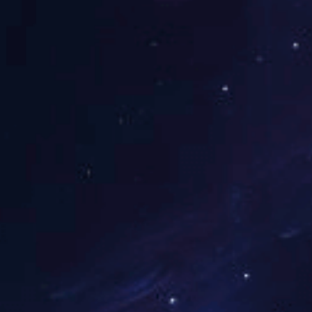
新闻资讯
您现在的位置：
首页
>
新闻资讯
>
公司新闻
新闻资讯
资讯分类


05-10
