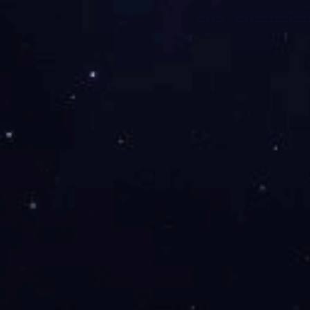
公司新闻
行业新闻
工程案例
国内案例
国外案例
关于我们
公司简介
企业文化
荣誉资质
发展历程
合作品牌
开云足球（中国）
开云足球
服务热线：
020-87566596
地址：
广州市萝岗区科学城科学大道绿地中央广场E栋2716室