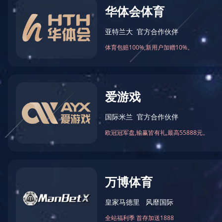
分支组网及移动办公
智能化组网解决方案
新闻资讯

新闻资讯
进一步了解

公司新闻
行业新闻
工程案例

工程案例
进一步了解
