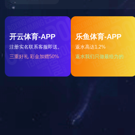
国内案例
国外案例
关于我们

关于我们
进一步了解

公司简介
企业文化
荣誉资质
发展历程
合作品牌
开云足球（中国）