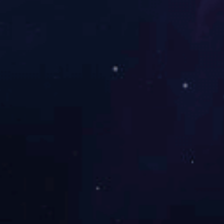
机房建设中布署新风系统的重要性
为保证主机房空气正压，防止灰尘进入机房，保证机房空气清
并且在内部的出入口方案安装上防火阀以及电动风量的调节阀。
消防系统联动，一旦发生火灾事故，便能自动切断新风进风。
05-10

机房供配电系统方案
众所周知在弱电机房工程中，电气工程是机房的基础系统工程
的安全性、可靠性、可维护性和在线扩展性是本次项目的重点
留UPS配电柜安装位置及UPS供电线路线槽走线空间。配电
主干配置数字电表，可实现单独计费。
上一页
1
下一页
首页
解决方案
弱电系统建设及智能化系统
信息安全整体解决方案
安全云解决
新闻资讯